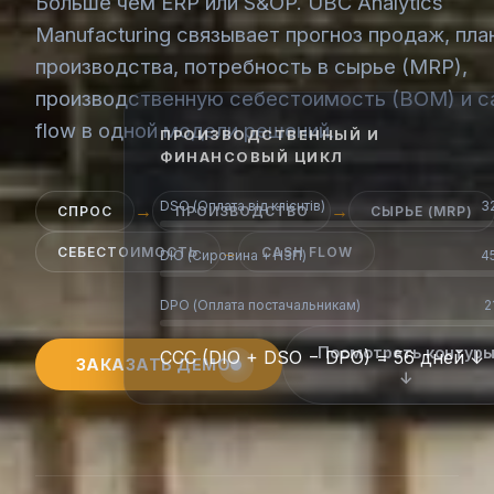
Больше чем ERP или S&OP. UBC Analytics
Manufacturing связывает прогноз продаж, пла
производства, потребность в сырье (MRP),
производственную себестоимость (BOM) и c
flow в одной модели решений.
ПРОИЗВОДСТВЕННЫЙ И
ФИНАНСОВЫЙ ЦИКЛ
DSO (Оплата від клієнтів)
3
→
→
СПРОС
ПРОИЗВОДСТВО
СЫРЬЕ (MRP)
→
СЕБЕСТОИМОСТЬ
CASH FLOW
DIO (Сировина + НЗП)
4
DPO (Оплата постачальникам)
2
Посмотреть контур
CCC (DIO + DSO − DPO) = 56 дней ↓
ЗАКАЗАТЬ ДЕМО
↓