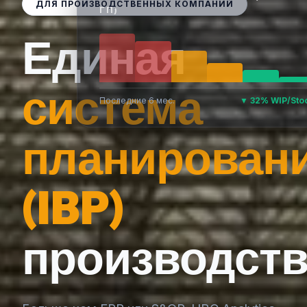
ДЛЯ ПРОИЗВОДСТВЕННЫХ КОМПАНИЙ
ГП)
Единая
система
Последние 6 мес.
▼ 32% WIP/Sto
планирован
(IBP)
производств