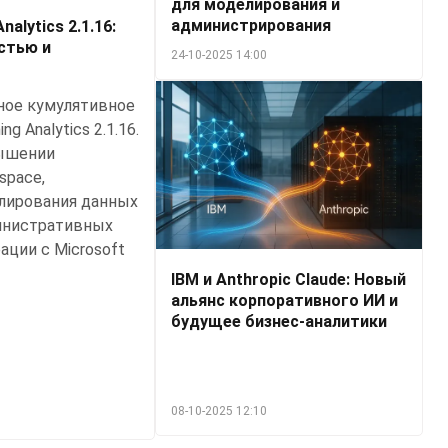
для моделирования и
администрирования
alytics 2.1.16:
стью и
24-10-2025 14:00
ное кумулятивное
 Analytics 2.1.16.
вышении
space,
лирования данных
инистративных
ации с Microsoft
IBM и Anthropic Claude: Новый
альянс корпоративного ИИ и
будущее бизнес-аналитики
08-10-2025 12:10