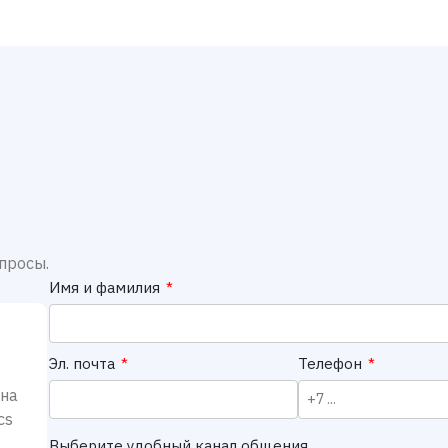
просы.
Имя и фамилия
*
Эл. почта
*
Телефон
*
 на
cs
Выберите удобный канал общения