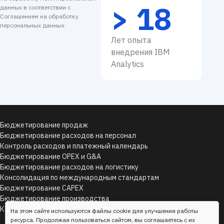
> 18
данных в соответствии с
Соглашением на обработку
персональных данных
Лет опыта
внедрения IBM
Analytics
Бюджетирование продаж
Бюджетирование расходов на персонал
Контроль расходов и платежный календарь
Бюджетирование OPEX и G&A
Бюджетирование расходов на логистику
Консолидация по международным стандартам
Бюджетирование CAPEX
Бюджетирование производства
Консолидация по управленческим стандартам
На этом сайте используются файлы cookie для улучшения работы
ресурса. Продолжая пользоваться сайтом, вы соглашаетесь с их
© 2007 - 2026
Все права защищены
ТОО "UBC Kazakhstan"