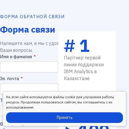
ФОРМА ОБРАТНОЙ СВЯЗИ
Форма связи
# 1
Напишите нам, и мы с удовольствием ответим на
Ваши вопросы.
Имя и фамилия
*
Партнер первой
линии поддержки
IBM Analytics в
Казахстане
Эл. почта
*
На этом сайте используются файлы cookie для улучшения работы
Телефон
*
ресурса. Продолжая пользоваться сайтом, вы соглашаетесь с их
использованием.
Принять
Выберите удобный канал