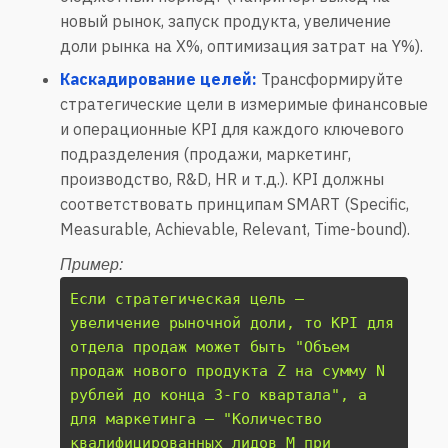
новый рынок, запуск продукта, увеличение
доли рынка на X%, оптимизация затрат на Y%).
Каскадирование целей:
Трансформируйте
стратегические цели в измеримые финансовые
и операционные KPI для каждого ключевого
подразделения (продажи, маркетинг,
производство, R&D, HR и т.д.). KPI должны
соответствовать принципам SMART (Specific,
Measurable, Achievable, Relevant, Time-bound).
Пример:
Если стратегическая цель –
увеличение рыночной доли, то KPI для
отдела продаж может быть "Объем
продаж нового продукта Z на сумму N
рублей до конца 3-го квартала", а
для маркетинга – "Количество
квалифицированных лидов M при