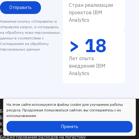
Стран реализации
Отправить
проектов IBM
Analytics
Нажимая кнопку «Отправить» и
отправляя запрос, я соглашаюсь
на обработку моих персональных
> 18
данных в соответствии с
Соглашением на обработку
персональных данных
Лет опыта
внедрения IBM
Analytics
На этом сайте используются файлы cookie для улучшения работы
ресурса. Продолжая пользоваться сайтом, вы соглашаетесь с их
Бюджетирование продаж
использованием.
Бюджетирование расходов на персонал
Контроль расходов и платежный календарь
Принять
Бюджетирование OPEX и G&A
Бюджетирование расходов на логистику