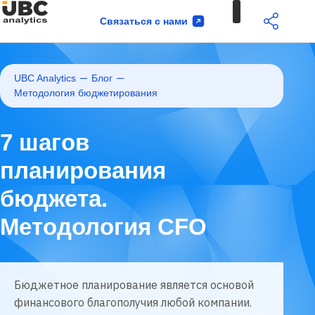
Связаться с нами
—
—
UBC Analytics
Блог
Методология бюджетирования
7 шагов
планирования
бюджета.
Методология CFO
Бюджетное планирование является основой
финансового благополучия любой компании.