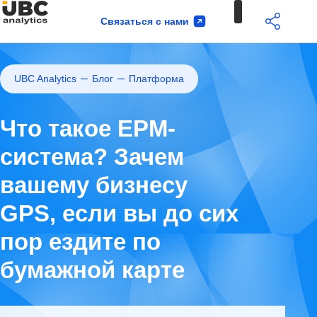
Связаться с нами
IBM Analytics & AI
Каталог курсов IBM Analytics
Реквизиты и контакты
Отправить сообщение (форма связи)
—
—
UBC Analytics
Блог
Платформа
Что такое EPM-
система? Зачем
вашему бизнесу
GPS, если вы до сих
пор ездите по
бумажной карте